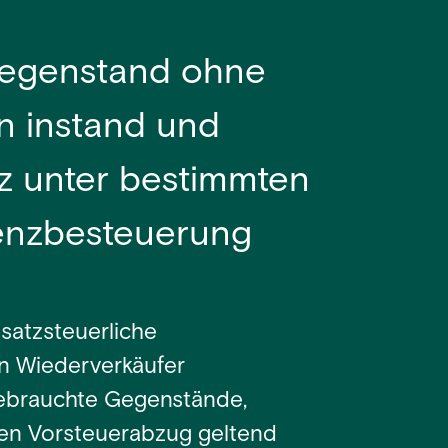
Gegenstand ohne
n instand und
tz unter bestimmten
renzbesteuerung
msatzsteuerliche
n Wiederverkäufer
gebrauchte Gegenstände,
einen Vorsteuerabzug geltend