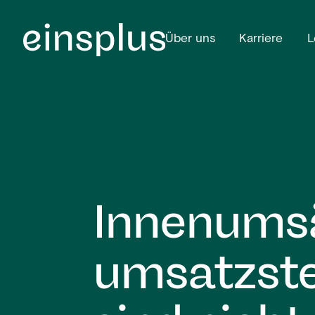
Über uns
Karriere
L
Innenumsä
umsatzste