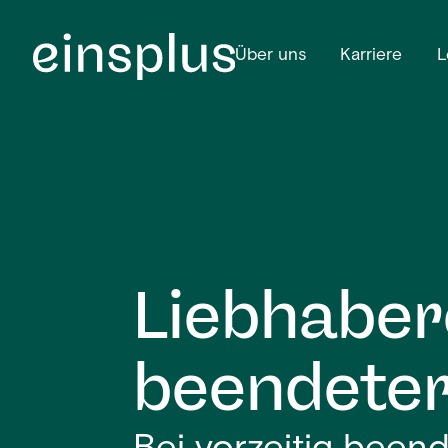
Über uns
Karriere
L
Liebhabere
beendeter