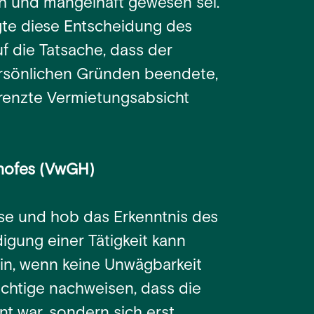
h und mangelhaft gewesen sei.
gte diese Entscheidung des
f die Tatsache, dass der
ersönlichen Gründen beendete,
grenzte Vermietungsabsicht
shofes (VwGH)
se und hob das Erkenntnis des
digung einer Tätigkeit kann
in, wenn keine Unwägbarkeit
ichtige nachweisen, dass die
t war, sondern sich erst