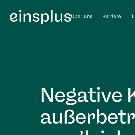
Über uns
Karriere
L
Negative 
außerbetr