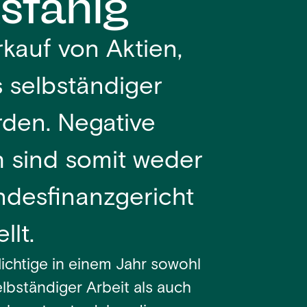
sfähig
rkauf von Aktien,
 selbständiger
rden. Negative
h sind somit weder
ndesfinanzgericht
llt.
flichtige in einem Jahr sowohl
lbständiger Arbeit als auch