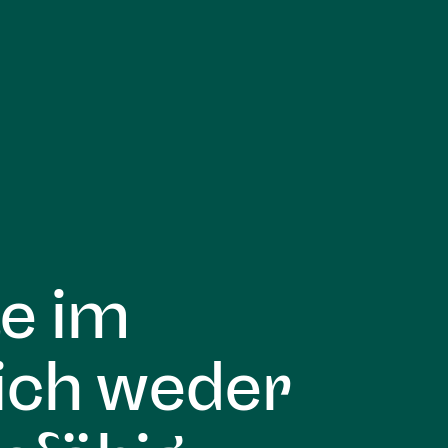
te im
ich weder