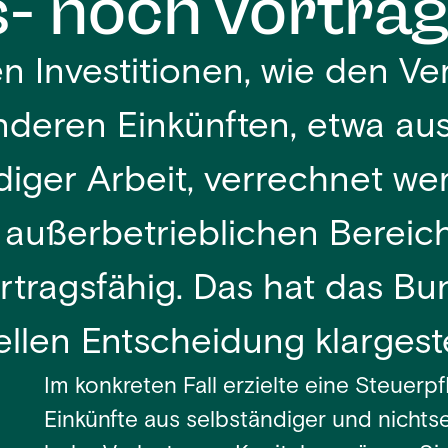
s- noch vortrag
en Investitionen, wie den Ve
nderen Einkünften, etwa aus
diger Arbeit, verrechnet we
m außerbetrieblichen Bereic
rtragsfähig. Das hat das Bu
ellen Entscheidung klargeste
Im konkreten Fall erzielte eine Steuerp
Einkünfte aus selbständiger und nichtse