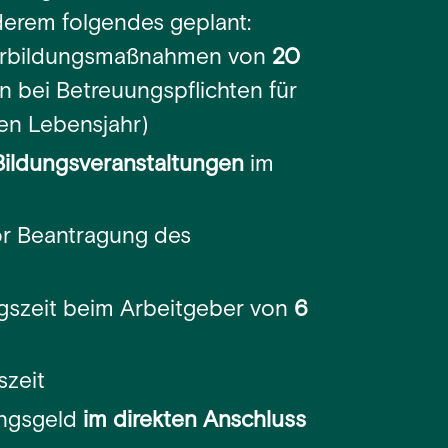
nderem folgendes geplant:
erbildungsmaßnahmen von
20
 bei Betreuungspflichten für
en Lebensjahr)
Bildungsveranstaltungen
im
r Beantragung des
gszeit beim Arbeitgeber von
6
szeit
ungsgeld
im direkten Anschluss