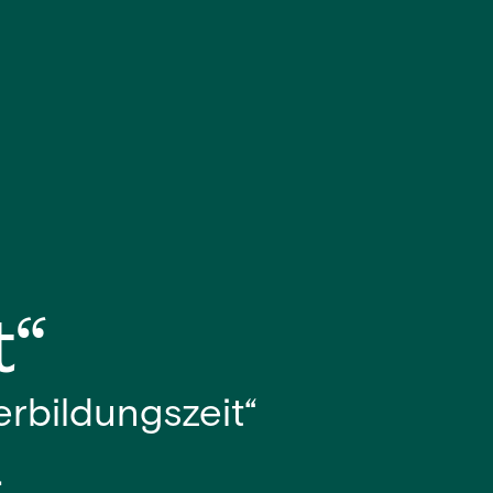
t“
erbildungszeit“
.