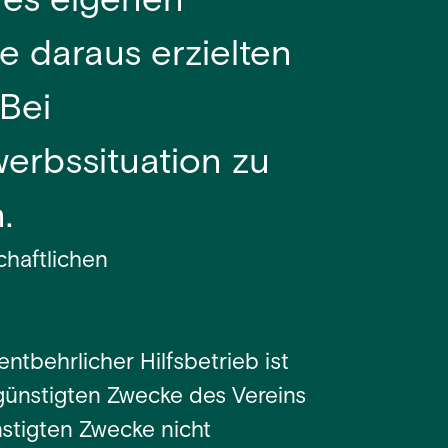
nes eigenen
ie daraus erzielten
Bei
werbssituation zu
.
chaftlichen
nentbehrlicher Hilfsbetrieb ist
egünstigten Zwecke des Vereins
nstigten Zwecke nicht