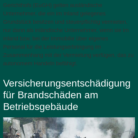
Gerichthofs (EuGH) gelten ausländische
Unternehmer, die ein im Inland gelegenes
Grundstück besitzen und steuerpflichtig vermieten,
nur dann als inländische Unternehmer, wenn sie im
Inland bzw. bei der Immobilie über eigenes
Personal für die Leistungserbringung im
Zusammenhang mit der Vermietung verfügen, das zu
autonomem Handeln befähigt.
Versicherungsentschädigung
für Brandschäden am
Betriebsgebäude