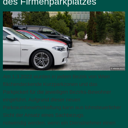
des Firmenparkplatzes
Am 1.3.2022 wurden in jedem Bezirk von Wien
flächendeckende Kurzparkzonen und das
Parkpickerl für die jeweiligen Bezirks-Bewohner
eingeführt. Aufgrund dieser neuen
Parkraumbewirtschaftung kann aus lohnsteuerlicher
Sicht der Ansatz eines Sachbezugs
notwendig werden, wenn ein Dienstnehmer einen