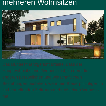
mehreren Wohnsitzen
Das Bundesfinanzgericht urteilte, dass der
Hauptwohnsitz jener Wohnsitz ist, zu dem die
engeren persönlichen und wirtschaftlichen
Beziehungen bestehen, wenn ein Steuerpflichtiger im
zu beurteilenden Zeitraum mehr als einen Wohnsitz
hat.