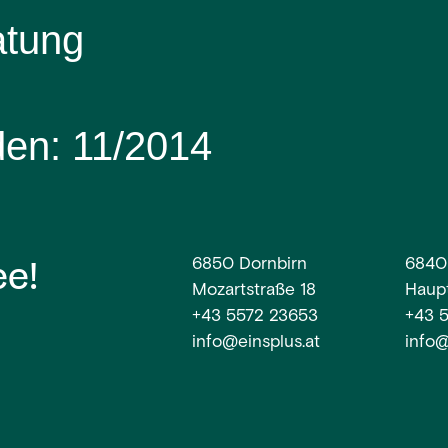
atung
den:
11/2014
ee!
6850 Dornbirn
6840
Mozartstraße 18
Haupt
+43 5572 23653
+43 
info@einsplus.at
info@