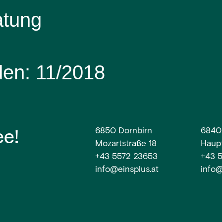
atung
den:
11/2018
ee!
6850 Dornbirn
6840
Mozartstraße 18
Haupt
+43 5572 23653
+43 
info@einsplus.at
info@