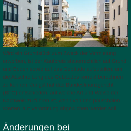
Wird ein Grundstück zum Zweck der Vermietung
erworben, ist der Kaufpreis steuerrechtlich auf Grund
und Boden sowie auf das Gebäude aufzuteilen, um
die Abschreibung des Gebäudes korrekt berechnen
zu können. Jüngst hat das Bundesfinanzgericht
(BFG) entschieden, auf welche Art und Weise der
Nachweis zu führen ist, wenn von den pauschalen
Werten laut Verordnung abgewichen werden soll.
Änderungen bei