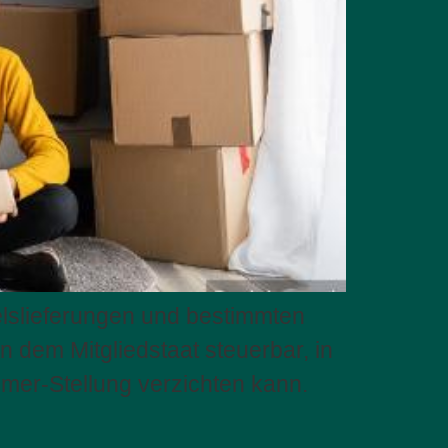
lslieferungen und bestimmten
n dem Mitgliedstaat steuerbar, in
mer-Stellung verzichten kann.