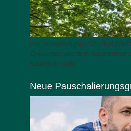
Der Verwaltungsgerichtshof (VwG
Gebäudes aus dem Bauzustand abz
Bauteilen ergibt.
Neue Pauschalierungsgr