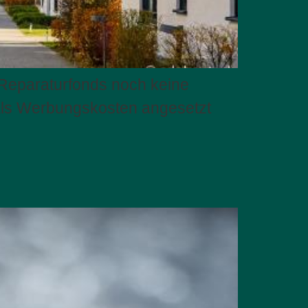
 Reparaturfonds noch keine
als Werbungskosten angesetzt