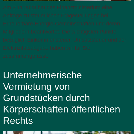
Am 3.11.2023 hat das Finanzministerium eine
Anfrage zu steuerlichen Fragestellungen bei
Erneuerbare-Energie-Gemeinschaften und deren
Mitgliedern beantwortet. Die wichtigsten Punkte
bezüglich Einkommensteuer, Umsatzsteuer und der
Elektrizitätsabgabe haben wir für Sie
zusammengefasst.
Unternehmerische
Vermietung von
Grundstücken durch
Körperschaften öffentlichen
Rechts