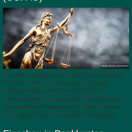
Der Verfassungsgerichtshof (VfGH) hat mit seinem
Erkenntnis vom 5.10.2023 mehrere Teile der
Rechtsgrundlagen der COFAG (COVID-19
Finanzierungsagentur des Bundes) als verfassungs-
bzw. gesetzeswidrig aufgehoben. Daraus ergeben
sich Folgen für noch ausstehende Förderungen.