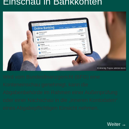
Einschau in Bankkonten
Wird vom Bundesfinanzgericht (BFG) eine
Konteneinschau genehmigt, kann die
Abgabenbehörde im Rahmen einer Außenprüfung
oder einer Nachschau in die „inneren Kontodaten“
eines Abgabepflichtigen Einsicht nehmen.
Weiter
→