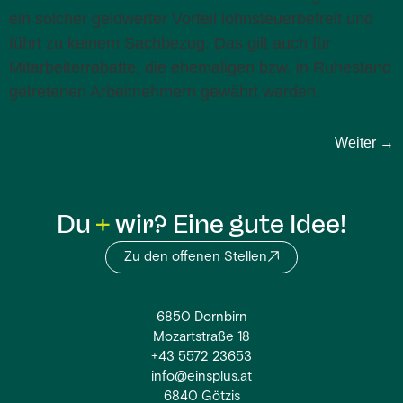
ein solcher geldwerter Vorteil lohnsteuerbefreit und
führt zu keinem Sachbezug. Das gilt auch für
Mitarbeiterrabatte, die ehemaligen bzw. in Ruhestand
getretenen Arbeitnehmern gewährt werden.
Weiter
→
Du
wir? Eine gute Idee!
Zu den offenen Stellen
6850 Dornbirn
Mozartstraße 18
+43 5572 23653
info@einsplus.at
6840 Götzis