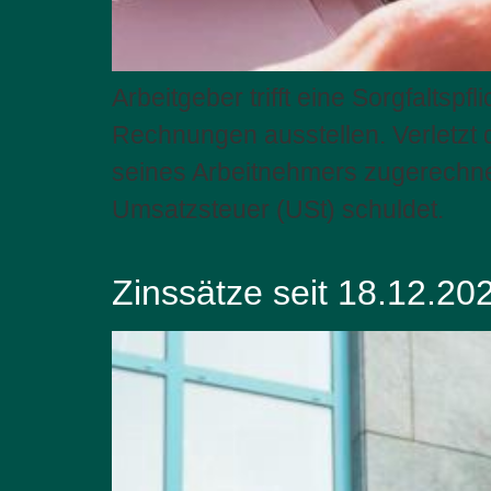
Arbeitgeber trifft eine Sorgfalts
Rechnungen ausstellen. Verletzt d
seines Arbeitnehmers zugerechn
Umsatzsteuer (USt) schuldet.
Zinssätze seit 18.12.20