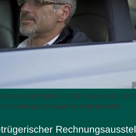
 Anpassungen beim Fahrtkostenersatz, beim
Kleindienstwohnungen in Kraft getreten.
etrügerischer Rechnungsausstel