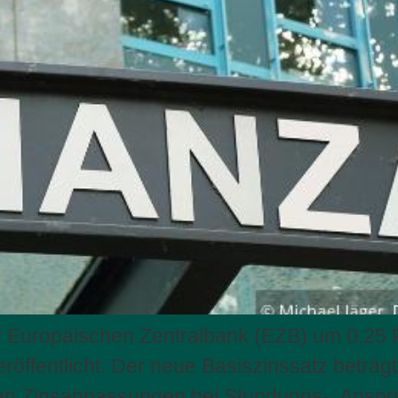
r Europäischen Zentralbank (EZB) um 0,25 
röffentlicht. Der neue Basiszinssatz beträg
en Zinsanpassungen bei Stundungs-, Anspr