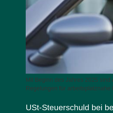
Mit Beginn des Jahres 2025 sind
Regelungen für arbeitsplatznahe 
USt-Steuerschuld bei b