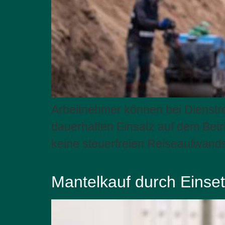
Arbeitnehmer können bei Dienstre
dauerhaften Einsatz auf dem Betr
keine steuerfreien Reiseaufwan
Mantelkauf durch Einset