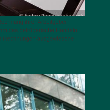
 Rechnung ihrer Arbeitgeber
n ihm das betrügerische Handeln
den Rechnungen ausgewiesene