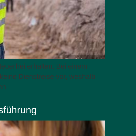
uerfrei erhalten. Bei einem
keine Dienstreise vor, weshalb
en.
tsführung