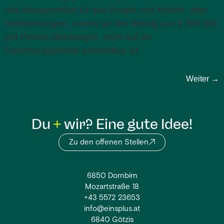
das Abzugsverbot für das Entgelt von Arbeits- oder
Werkleistungen, soweit sie den Betrag von € 500.000
pro Person übersteigen, nicht auf die
Forschungsprämie anwendbar ist.
Weiter
→
Du
wir? Eine gute Idee!
Zu den offenen Stellen
6850 Dornbirn
Mozartstraße 18
+43 5572 23653
info@einsplus.at
6840 Götzis