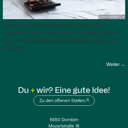
Wenn ein Steuerpflichtiger dem Finanzamt die
Empfänger seiner Zahlungen nicht bekannt geben
kann, hat die Behörde diese Betriebsausgaben zu
streichen.
Weiter
→
Du
wir? Eine gute Idee!
Zu den offenen Stellen
6850 Dornbirn
Mozartstraße 18