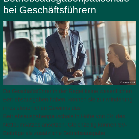
bei Geschäftsführern
Da Geschäftsführer in der Regel keine wesentlichen
Betriebsausgaben haben, können sie zur Minderung
ihres steuerlichen Gewinns das
Betriebsausgabenpauschale in Höhe von 6% des
Nettoumsatzes ansetzen. Gleichzeitig können SV-
Beiträge als zusätzliche Betriebsausgabe